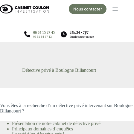
Passer
au
Nous contacter
contenu
06 64 15 27 45
24h/24 • 7j/7
09 51 84 67 12
Interlocuteur unique
Détective privé à Boulogne Billancourt
Vous êtes à la recherche d’un détective privé intervenant sur Boulogne
Billancourt ?
Présentation de notre cabinet de détective privé
Principaux domaines d’enquêtes