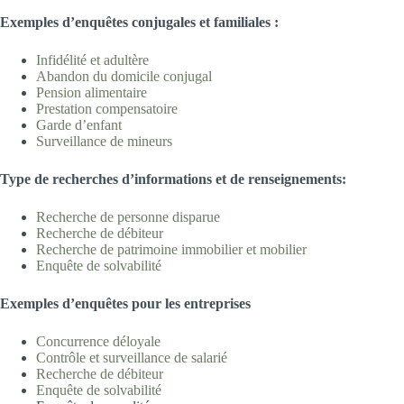
Exemples d’enquêtes conjugales et familiales
:
Infidélité et adultè
re
Abandon du domicile
conjugal
Pension aliment
aire
Prestation compensatoire
Garde d’enfa
nt
Surveillance de min
eurs
T
ype
d
e recherches d’informations et de renseignements:
Recherche de personne disp
arue
Recherche de déb
iteur
Recherche de patrimoine immobilier et m
obilier
Enquête de solvabilité
Exemples d’
enquêtes pour les entreprises
Concurrence déloya
le
Contrôle et surveillance de salari
é
Recherche de déb
iteur
Enquête de solvabilité