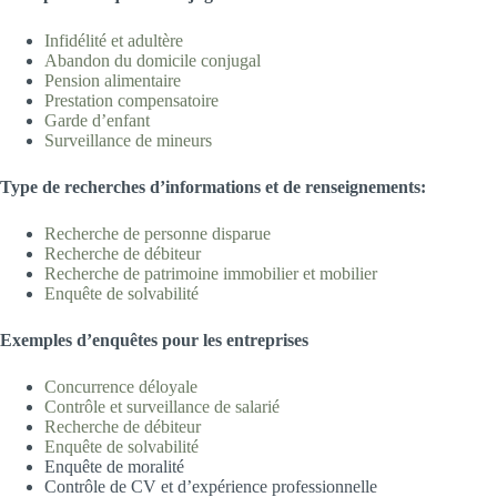
Infidélité et adultè
re
Abandon du domicile
conjugal
Pension aliment
aire
Prestation compensatoire
Garde d’enfa
nt
Surveillance de min
eurs
T
ype
d
e recherches d’informations et de renseignements:
Recherche de personne disp
arue
Recherche de déb
iteur
Recherche de patrimoine immobilier et m
obilier
Enquête de solvabilité
Exemples d’
enquêtes pour les entreprises
Concurrence déloya
le
Contrôle et surveillance de salari
é
Recherche de déb
iteur
Enquête de solvabilité
Enquête de moralité
Contrôle de CV et d’expérience professionnelle