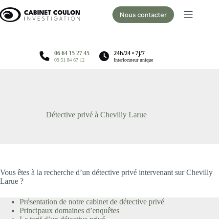
Passer
au
Nous contacter
contenu
06 64 15 27 45
24h/24 • 7j/7
09 51 84 67 12
Interlocuteur unique
Détective privé à Chevilly Larue
Vous êtes à la recherche d’un détective privé intervenant sur Chevilly
Larue ?
Présentation de notre cabinet de détective privé
Principaux domaines d’enquêtes