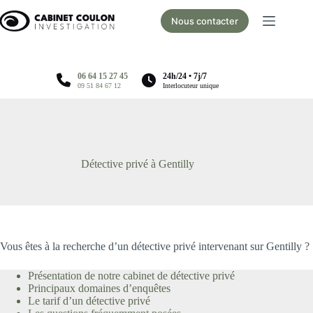
Passer
au
Nous contacter
contenu
06 64 15 27 45
24h/24 • 7j/7
09 51 84 67 12
Interlocuteur unique
Détective privé à Gentilly
Vous êtes à la recherche d’un détective privé intervenant sur Gentilly ?
Présentation de notre cabinet de détective privé
Principaux domaines d’enquêtes
Le tarif d’un détective privé