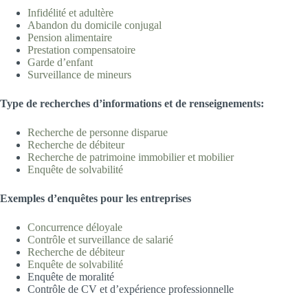
Infidélité et adultè
re
Abandon du domicile
conjugal
Pension aliment
aire
Prestation compensatoire
Garde d’enfa
nt
Surveillance de min
eurs
T
ype
d
e recherches d’informations et de renseignements:
Recherche de personne disp
arue
Recherche de déb
iteur
Recherche de patrimoine immobilier et m
obilier
Enquête de solvabilité
Exemples d’
enquêtes pour les entreprises
Concurrence déloya
le
Contrôle et surveillance de salari
é
Recherche de déb
iteur
Enquête de solvabilité
Enquête de moralité
Contrôle de CV et d’expérience professionnelle