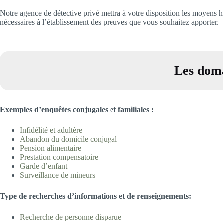
Notre agence de détective privé mettra à votre disposition les moyens h
nécessaires à l’établissement des preuves que vous souhaitez apporter.
Les doma
Exemples d’enquêtes conjugales et familiales
:
Infidélité et adultè
re
Abandon du domicile
conjugal
Pension aliment
aire
Prestation compensatoire
Garde d’enfa
nt
Surveillance de min
eurs
T
ype
d
e recherches d’informations et de renseignements:
Recherche de personne disp
arue