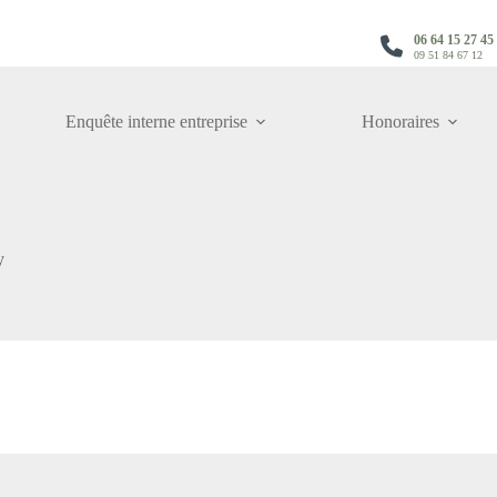
06 64 15 27 45
09 51 84 67 12
Enquête interne entreprise
Honoraires
y