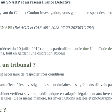
nt au SNARP et au réseau France Détective
.
igeant du Cabinet Coulon Investigation, vous garantit le respect des pro
CNAPS
(
Ref AGD et CAR :091-2028-07-20-20230311284
)
(décret du 10 juillet 2012) et plus particulièrement le
titre II du Code de
ions, tout en gardant une discrétion absolue.
t
un tribunal ?
st nécessaire de respecter trois conditions :
ayant effectué les investigations soient titulaires des agréments déli
inet vérifiera si votre problématique est adaptée légalement aux investig
 légales. De la même manière, les investigations relatées et photographi
e ?