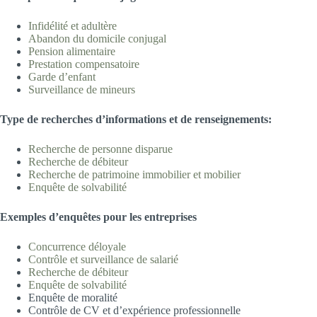
Infidélité et adultè
re
Abandon du domicile
conjugal
Pension aliment
aire
Prestation compensatoire
Garde d’enfa
nt
Surveillance de min
eurs
T
ype
d
e recherches d’informations et de renseignements:
Recherche de personne disp
arue
Recherche de déb
iteur
Recherche de patrimoine immobilier et m
obilier
Enquête de solvabilité
Exemples d’
enquêtes pour les entreprises
Concurrence déloya
le
Contrôle et surveillance de salari
é
Recherche de déb
iteur
Enquête de solvabilité
Enquête de moralité
Contrôle de CV et d’expérience professionnelle