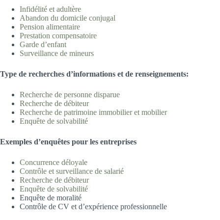
Infidélité et adultè
re
Abandon du domicile
conjugal
Pension aliment
aire
Prestation compensatoire
Garde d’enfa
nt
Surveillance de min
eurs
T
ype
d
e recherches d’informations et de renseignements:
Recherche de personne disp
arue
Recherche de déb
iteur
Recherche de patrimoine immobilier et m
obilier
Enquête de solvabilité
Exemples d’
enquêtes pour les entreprises
Concurrence déloya
le
Contrôle et surveillance de salari
é
Recherche de déb
iteur
Enquête de solvabilité
Enquête de moralité
Contrôle de CV et d’expérience professionnelle