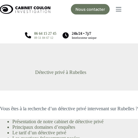
Passer
au
Nous contacter
contenu
06 64 15 27 45
24h/24 • 7j/7
09 51 84 67 12
Interlocuteur unique
Détective privé à Rubelles
Vous êtes à la recherche d’un détective privé intervenant sur Rubelles ?
Présentation de notre cabinet de détective privé
Principaux domaines d’enquêtes
Le tarif d’un détective privé