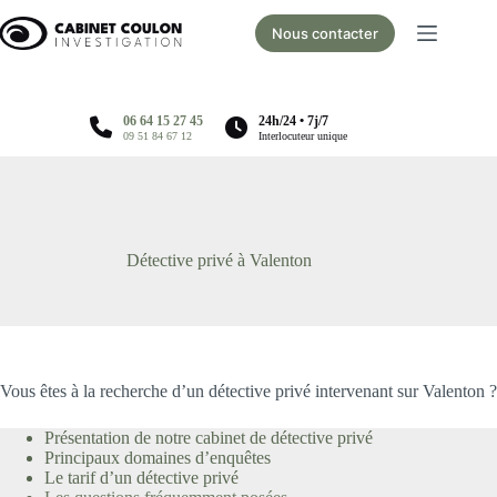
Passer
au
Nous contacter
contenu
06 64 15 27 45
24h/24 • 7j/7
09 51 84 67 12
Interlocuteur unique
Détective privé à Valenton
Vous êtes à la recherche d’un détective privé intervenant sur Valenton ?
Présentation de notre cabinet de détective privé
Principaux domaines d’enquêtes
Le tarif d’un détective privé