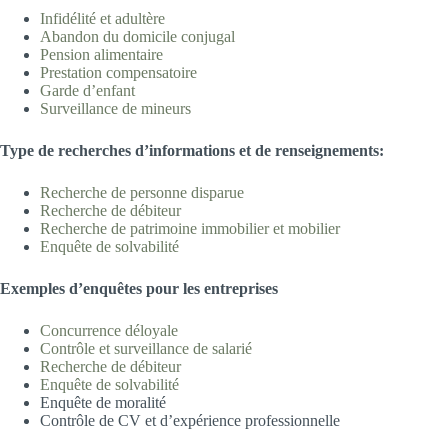
Infidélité et adultè
re
Abandon du domicile
conjugal
Pension aliment
aire
Prestation compensatoire
Garde d’enfa
nt
Surveillance de min
eurs
T
ype
d
e recherches d’informations et de renseignements:
Recherche de personne disp
arue
Recherche de déb
iteur
Recherche de patrimoine immobilier et m
obilier
Enquête de solvabilité
Exemples d’
enquêtes pour les entreprises
Concurrence déloya
le
Contrôle et surveillance de salari
é
Recherche de déb
iteur
Enquête de solvabilité
Enquête de moralité
Contrôle de CV et d’expérience professionnelle