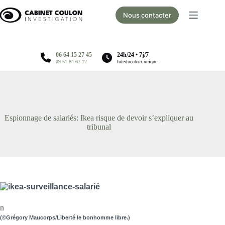
Passer
au
Nous contacter
contenu
06 64 15 27 45
24h/24 • 7j/7
09 51 84 67 12
Interlocuteur unique
Espionnage de salariés: Ikea risque de devoir s’expliquer au
tribunal
n
(©Grégory Maucorps/Liberté le bonhomme libre.)