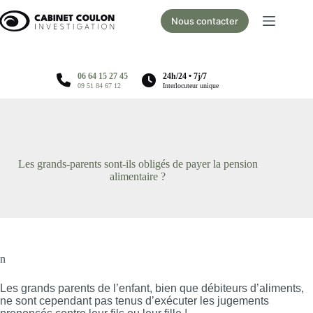
Passer
au
Nous contacter
contenu
06 64 15 27 45
24h/24 • 7j/7
09 51 84 67 12
Interlocuteur unique
Les grands-parents sont-ils obligés de payer la pension
alimentaire ?
n
Les grands parents de l’enfant, bien que débiteurs d’aliments,
ne sont cependant pas tenus d’exécuter les jugements