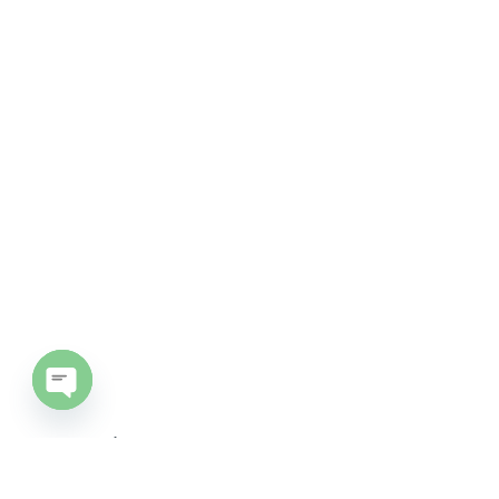
Open chaty
À propos
Détective privé Essonne
Contacter un détective privé
Avocat
Secteur public