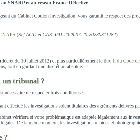
nt au SNARP et au réseau France Détective
.
igeant du Cabinet Coulon Investigation, vous garantit le respect des pro
CNAPS
(
Ref AGD et CAR :091-2028-07-20-20230311284
)
(décret du 10 juillet 2012) et plus particulièrement le
titre II du Code de
ions, tout en gardant une discrétion absolue.
t
un tribunal ?
st nécessaire de respecter trois conditions :
ayant effectué les investigations soient titulaires des agréments déli
inet vérifiera si votre problématique est adaptée légalement aux investig
 légales. De la même manière, les investigations relatées et photographi
e ?