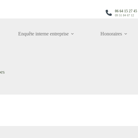
06 64 15 27 45
09 51 84 67 12
Enquête interne entreprise
Honoraires
bes