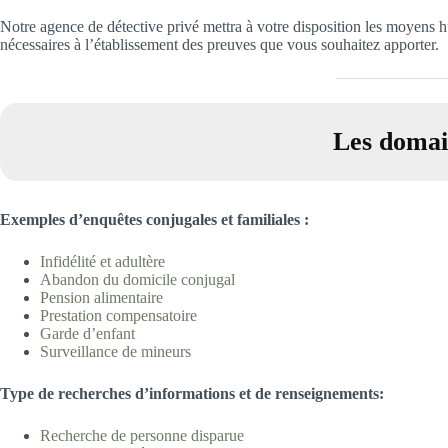
Notre agence de détective privé mettra à votre disposition les moyens h
nécessaires à l’établissement des preuves que vous souhaitez apporter.
Les domain
Exemples d’enquêtes conjugales et familiales
:
Infidélité et adultè
re
Abandon du domicile
conjugal
Pension aliment
aire
Prestation compensatoire
Garde d’enfa
nt
Surveillance de min
eurs
T
ype
d
e recherches d’informations et de renseignements:
Recherche de personne disp
arue