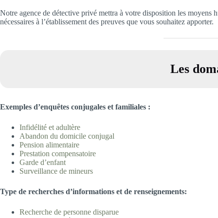
Notre agence de détective privé mettra à votre disposition les moyens h
nécessaires à l’établissement des preuves que vous souhaitez apporter.
Les doma
Exemples d’enquêtes conjugales et familiales
:
Infidélité et adultè
re
Abandon du domicile
conjugal
Pension aliment
aire
Prestation compensatoire
Garde d’enfa
nt
Surveillance de min
eurs
T
ype
d
e recherches d’informations et de renseignements:
Recherche de personne disp
arue