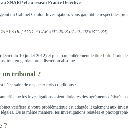
nt au SNARP et au réseau France Détective
.
igeant du Cabinet Coulon Investigation, vous garantit le respect des pro
CNAPS
(
Ref AGD et CAR :091-2028-07-20-20230311284
)
(décret du 10 juillet 2012) et plus particulièrement le
titre II du Code de
ions, tout en gardant une discrétion absolue.
t
un tribunal ?
st nécessaire de respecter trois conditions :
ayant effectué les investigations soient titulaires des agréments déli
inet vérifiera si votre problématique est adaptée légalement aux investig
 légales. De la même manière, les investigations relatées et photographi
e ?