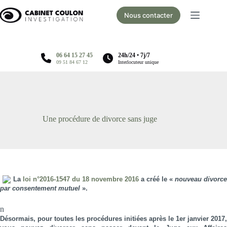
Passer
au
Nous contacter
contenu
06 64 15 27 45
24h/24 • 7j/7
09 51 84 67 12
Interlocuteur unique
Une procédure de divorce sans juge
La
loi n°2016-1547 du 18 novembre 2016
a créé le «
nouveau divorce
par consentement mutuel
».
n
Désormais, pour toutes les procédures initiées après le 1er janvier 2017,