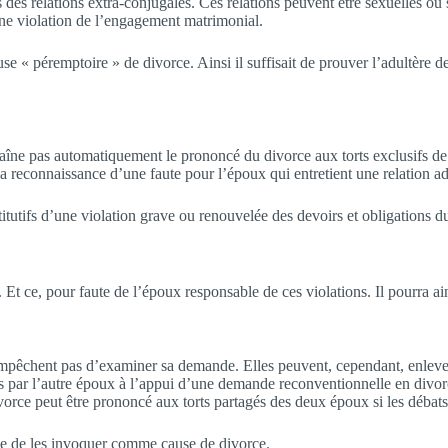
 des relations extra-conjugales. Ces relations peuvent être sexuelles ou s
 une violation de l’engagement matrimonial.
use « péremptoire » de divorce. Ainsi il suffisait de prouver l’adultère d
aîne pas automatiquement le prononcé du divorce aux torts exclusifs de l’
la reconnaissance d’une faute pour l’époux qui entretient une relation ad
tutifs d’une violation grave ou renouvelée des devoirs et obligations du
e. Et ce, pour faute de l’époux responsable de ces violations. Il pourra ai
’empêchent pas d’examiner sa demande. Elles peuvent, cependant, enlever 
es par l’autre époux à l’appui d’une demande reconventionnelle en divor
ce peut être prononcé aux torts partagés des deux époux si les débats fo
che de les invoquer comme cause de divorce.