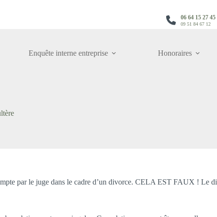
06 64 15 27 45
09 51 84 67 12
Enquête interne entreprise
Honoraires
ltère
n compte par le juge dans le cadre d’un divorce. CELA EST FAUX ! Le div