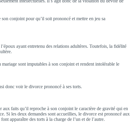
eulement intellectuelles. Il s’agit donc de la violation du devoir de
e son conjoint pour qu’il soit prononcé et mettre en jeu sa
époux ayant entretenu des relations adultères. Toutefois, la fidélité
ultère.
 mariage sont imputables à son conjoint et rendent intolérable le
nsi donc voir le divorce prononcé à ses torts.
aux faits qu’il reproche à son conjoint le caractère de gravité qui en
ce. Si les deux demandes sont accueillies, le divorce est prononcé aux
nt apparaître des torts à la charge de l’un et de l’autre.