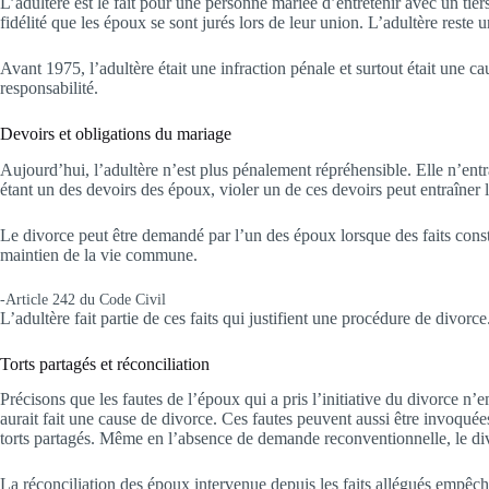
L’adultère est le fait pour une personne mariée d’entretenir avec un tiers
fidélité que les époux se sont jurés lors de leur union. L’adultère reste
Avant 1975, l’adultère était une infraction pénale et surtout était une ca
responsabilité.
Devoirs et obligations du mariage
Aujourd’hui, l’adultère n’est plus pénalement répréhensible. Elle n’entr
étant un des devoirs des époux, violer un de ces devoirs peut entraîner 
Le divorce peut être demandé par l’un des époux lorsque des faits consti
maintien de la vie commune.
-Article 242 du Code Civil
L’adultère fait partie de ces faits qui justifient une procédure de divorc
Torts partagés et réconciliation
Précisons que les fautes de l’époux qui a pris l’initiative du divorce n
aurait fait une cause de divorce. Ces fautes peuvent aussi être invoqué
torts partagés. Même en l’absence de demande reconventionnelle, le divor
La réconciliation des époux intervenue depuis les faits allégués empê